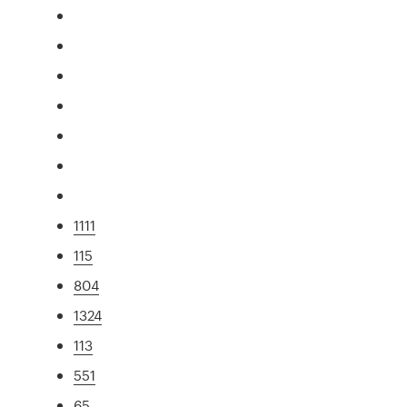
1111
115
804
1324
113
551
65