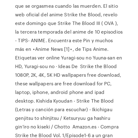
que se orgasmea cuando las muerden. El sitio
web oficial del anime Strike the Blood, revelo
este domingo que Strike The Blood III ( OVA ),
la tercera temporada del anime de 10 episodios
- TIPS- ANIME. Encuentra este Pin y muchos
más en ⋆Anime News [1]⋆, de Tips Anime.
Etiquetas ver online Yuragi-sou no Yuuna-san en
HD, Yuragi-sou no · Ideas De Strike the Blood
1080P, 2K, 4K, 5K HD wallpapers free download,
these wallpapers are free download for PC,
laptop, iphone, android phone and ipad
desktop. Kishida Kyoudan - Strike The Blood
(Letras y canción para escuchar) - Ikichigau
genjitsu to shinjitsu / Ketsuryuu ga hashiru
gin'iro no kiseki / Chotto Amazon.es - Compra
Strike the Blood Vol. 1/Episode1-6 a un gran